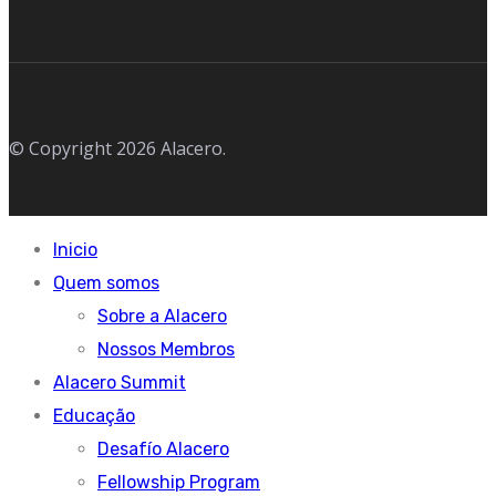
© Copyright 2026 Alacero.
Inicio
Quem somos
Sobre a Alacero
Nossos Membros
Alacero Summit
Educação
Desafío Alacero
Fellowship Program