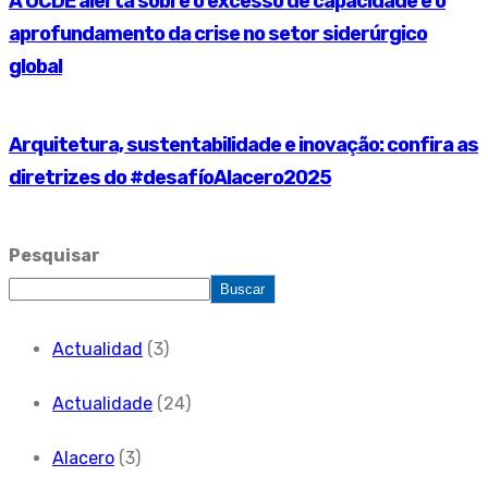
A OCDE alerta sobre o excesso de capacidade e o
aprofundamento da crise no setor siderúrgico
global
Arquitetura, sustentabilidade e inovação: confira as
diretrizes do #desafíoAlacero2025
Pesquisar
Buscar
Actualidad
(3)
Actualidade
(24)
Alacero
(3)