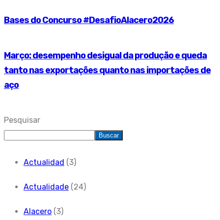
Bases do Concurso #DesafioAlacero2026
Março: desempenho desigual da produção e queda
tanto nas exportações quanto nas importações de
aço
Pesquisar
Buscar
Actualidad
(3)
Actualidade
(24)
Alacero
(3)