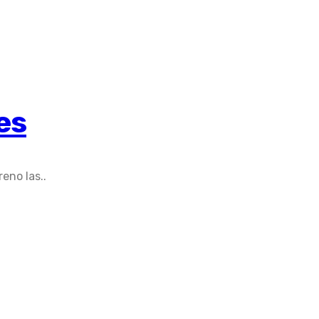
es
eno las..