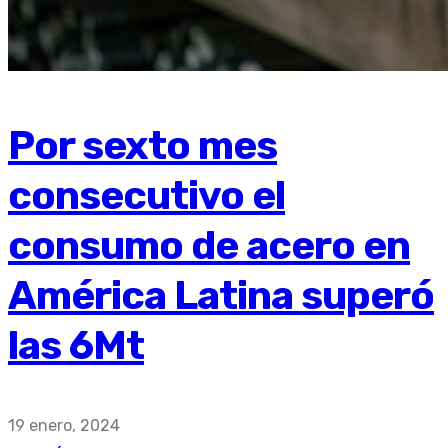
Por sexto mes
consecutivo el
consumo de acero en
América Latina superó
las 6Mt
19 enero, 2024