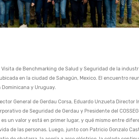
ra Visita de Benchmarking de Salud y Seguridad de la industr
ubicada en la ciudad de Sahagún, Mexico. El encuentro reun
ca Dominicana y Uruguay.
Director General de Gerdau Corsa, Eduardo Unzueta Director
porativo de Seguridad de Gerdau y Presidente del COSSEG de
es es un valor y está en primer lugar, y qué mismo entre di
 vida de las personas. Luego, junto con Patricio Gonzalo Ca
atio de chatarra, la acería a arco eléctrico, la colada cont