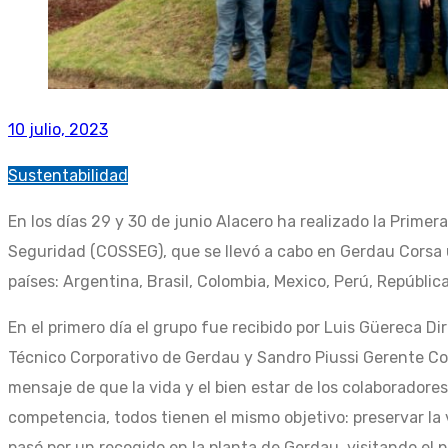
10 julio, 2023
Sustentabilidad
En los días 29 y 30 de junio Alacero ha realizado la Prime
Seguridad (COSSEG), que se llevó a cabo en Gerdau Corsa 
países: Argentina, Brasil, Colombia, Mexico, Perú, Repúbli
En el primero día el grupo fue recibido por Luis Güereca 
Técnico Corporativo de Gerdau y Sandro Piussi Gerente Cor
mensaje de que la vida y el bien estar de los colaborador
competencia, todos tienen el mismo objetivo: preservar la
pasó por un recogido en la planta de Gerdau, visitando el p