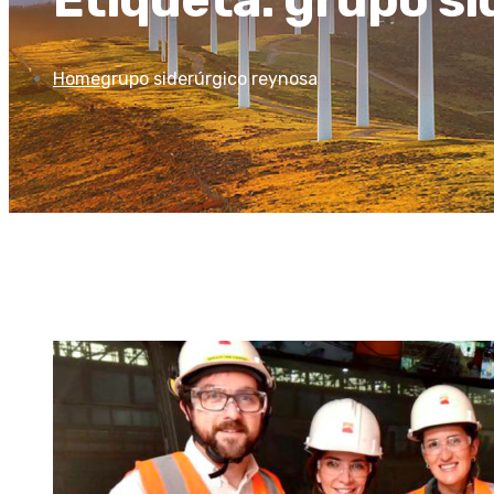
Home
grupo siderúrgico reynosa